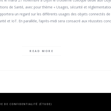
ent le mardi 21 novembre à Dijon le troisième colloque dédié aux Obj
tions de Santé, avec pour thème « Usages, sécurité et réglementatio
apportera un regard sur les différents usages des objets connectés de
sécurité et IoT. En parallèle, l’après-midi sera consacré aux réussites con
READ MORE
UE DE CONFIDENTIALITÉ (ÉTUDE)