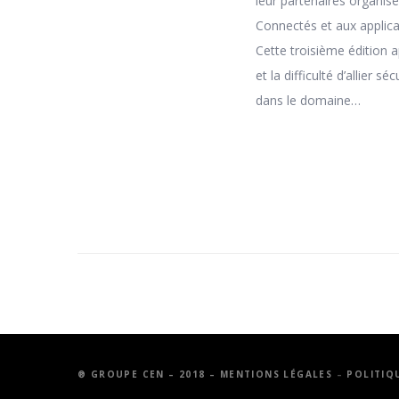
leur partenaires organis
Connectés et aux applica
Cette troisième édition 
et la difficulté d’allier 
dans le domaine…
® GROUPE CEN – 2018 – MENTIONS LÉGALES
–
POLITIQ