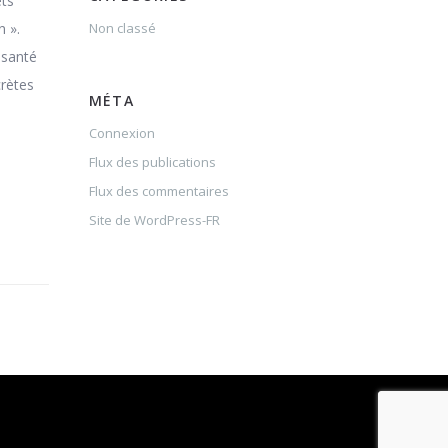
ets
n ».
Non classé
 santé
crètes
MÉTA
Connexion
Flux des publications
Flux des commentaires
Site de WordPress-FR