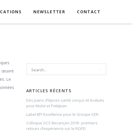
ICATIONS
NEWSLETTER
CONTACT
iques
en œuvre
es. Le
 données
ARTICLES RÉCENTS
…
Des pains d’épices santé conçus et évalués
pour Mulot et Petitjean
Label BPI Excellence pour le Groupe CEN
Colloque OCS Besançon 2018 : premiers
retours d’expérience sur le RGPD