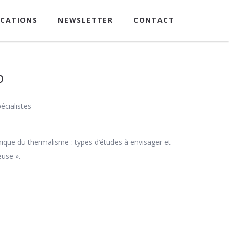
ICATIONS
NEWSLETTER
CONTACT
P
écialistes
mique du thermalisme : types d’études à envisager et
euse ».